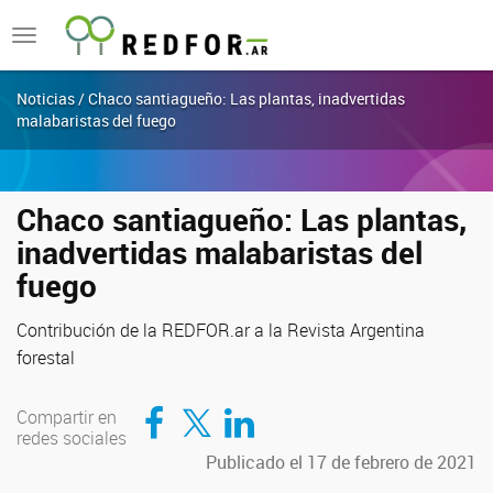
Toggle
navigation
Noticias / Chaco santiagueño: Las plantas, inadvertidas
malabaristas del fuego
Chaco santiagueño: Las plantas,
inadvertidas malabaristas del
fuego
Contribución de la REDFOR.ar a la Revista Argentina
forestal
Compartir en Facebook
Compartir en Twitter
Compartir en LinkedIn
Compartir en
redes sociales
Publicado el 17 de febrero de 2021