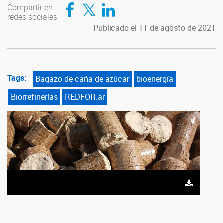
Compartir en Facebook
Compartir en Twitter
Compartir en LinkedIn
Compartir en
redes sociales
Publicado el 11 de agosto de 2021
Tags:
Bagazo de caña de azúcar
bioenergía
Biorrefinerías
REDFOR.ar