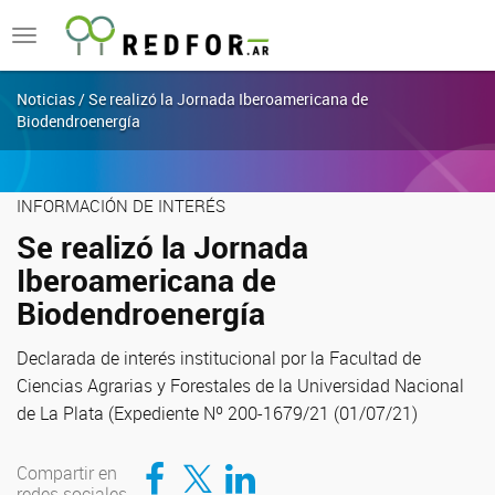
Toggle
navigation
Noticias / Se realizó la Jornada Iberoamericana de
Biodendroenergía
INFORMACIÓN DE INTERÉS
Se realizó la Jornada
Iberoamericana de
Biodendroenergía
Declarada de interés institucional por la Facultad de
Ciencias Agrarias y Forestales de la Universidad Nacional
de La Plata (Expediente Nº 200-1679/21 (01/07/21)
Compartir en Facebook
Compartir en Twitter
Compartir en LinkedIn
Compartir en
redes sociales