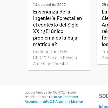
14 de abril de 2022
29 
Enseñanza de la
La
Ingeniería Forestal en
Ci
el contexto del Siglo
Ar
XXI: ¿El único
re
problema es la baja
fo
matrícula?
lo
Contribución de la
Tra
REDFOR.ar a la Revista
Rev
Argentina Forestal
Los contenidos del CONICET están
SOB
licenciados bajo
Creative Commons
Reconocimiento 2.5 Argentina License
Infor